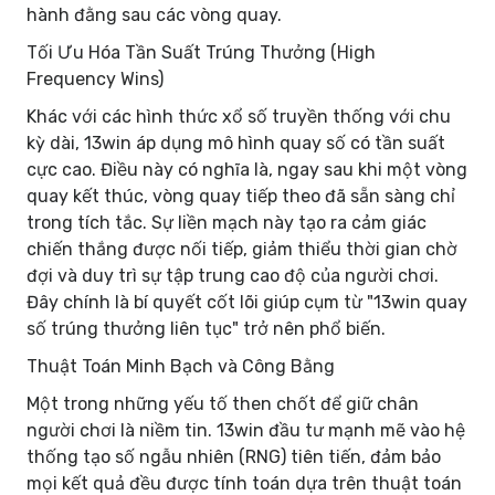
hành đằng sau các vòng quay.
Tối Ưu Hóa Tần Suất Trúng Thưởng (High
Frequency Wins)
Khác với các hình thức xổ số truyền thống với chu
kỳ dài, 13win áp dụng mô hình quay số có tần suất
cực cao. Điều này có nghĩa là, ngay sau khi một vòng
quay kết thúc, vòng quay tiếp theo đã sẵn sàng chỉ
trong tích tắc. Sự liền mạch này tạo ra cảm giác
chiến thắng được nối tiếp, giảm thiểu thời gian chờ
đợi và duy trì sự tập trung cao độ của người chơi.
Đây chính là bí quyết cốt lõi giúp cụm từ "13win quay
số trúng thưởng liên tục" trở nên phổ biến.
Thuật Toán Minh Bạch và Công Bằng
Một trong những yếu tố then chốt để giữ chân
người chơi là niềm tin. 13win đầu tư mạnh mẽ vào hệ
thống tạo số ngẫu nhiên (RNG) tiên tiến, đảm bảo
mọi kết quả đều được tính toán dựa trên thuật toán