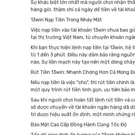
Sự khác biệt lớn nhất mà người chơi nhận thấ
hàng giờ, thậm chí cả ngày để tiền về tài kh
13win Nạp Tiền Trong Nháy Mắt
Việc nạp tiền vào tài khoản 13win chưa bao 
tại thị trường Việt Nam, từ chuyển khoản ngân
Khi bạn thực hiện lệnh nạp tiền tại 13win, hệ
từ 1 đến 3 phút. Điều này đảm bảo rằng nguồn
nào. Sự liền mạch này tạo nên một dòng chảy 
Rút Tiền 13win: Nhanh Chóng Hơn Cả Mong Đ
Nếu nạp tiền là việc "cho", thì rút tiền chín
một quy trình rút tiền tinh gọn, ưu tiên bảo 
Sau khi người chơi hoàn tất lệnh rút tiền và
sẽ được chuyển về tài khoản ngân hàng đã đăn
trì được hiệu suất ổn định, một minh chứng 
Bảo Mật Cao Cấp Đồng Hành Cùng Tốc Độ
Tốc độ giao dịch ấn tượng của 13win không hề