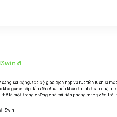
 13win đ
ày càng sôi động, tốc độ giao dịch nạp và rút tiền luôn là 
 có kho game hấp dẫn đến đâu, nếu khâu thanh toán chậm tr
ị thế là một trong những nhà cái tiên phong mang đến trả
i 13win