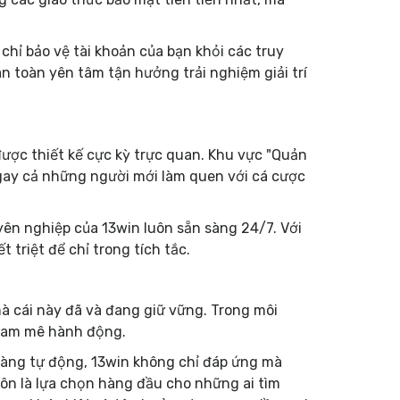
chỉ bảo vệ tài khoản của bạn khỏi các truy
n toàn yên tâm tận hưởng trải nghiệm giải trí
được thiết kế cực kỳ trực quan. Khu vực "Quản
 Ngay cả những người mới làm quen với cá cược
yên nghiệp của 13win luôn sẵn sàng 24/7. Với
triệt để chỉ trong tích tắc.
à cái này đã và đang giữ vững. Trong môi
i đam mê hành động.
hàng tự động, 13win không chỉ đáp ứng mà
luôn là lựa chọn hàng đầu cho những ai tìm