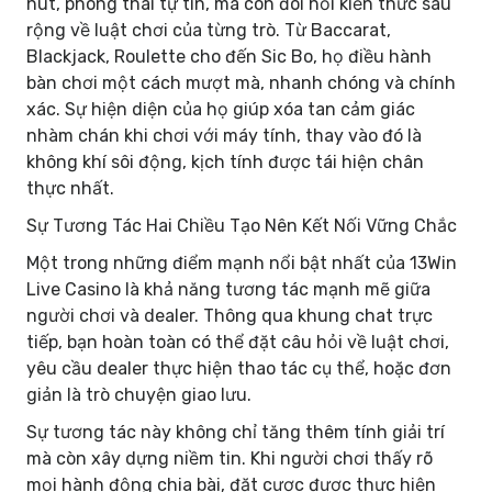
hút, phong thái tự tin, mà còn đòi hỏi kiến thức sâu
rộng về luật chơi của từng trò. Từ Baccarat,
Blackjack, Roulette cho đến Sic Bo, họ điều hành
bàn chơi một cách mượt mà, nhanh chóng và chính
xác. Sự hiện diện của họ giúp xóa tan cảm giác
nhàm chán khi chơi với máy tính, thay vào đó là
không khí sôi động, kịch tính được tái hiện chân
thực nhất.
Sự Tương Tác Hai Chiều Tạo Nên Kết Nối Vững Chắc
Một trong những điểm mạnh nổi bật nhất của 13Win
Live Casino là khả năng tương tác mạnh mẽ giữa
người chơi và dealer. Thông qua khung chat trực
tiếp, bạn hoàn toàn có thể đặt câu hỏi về luật chơi,
yêu cầu dealer thực hiện thao tác cụ thể, hoặc đơn
giản là trò chuyện giao lưu.
Sự tương tác này không chỉ tăng thêm tính giải trí
mà còn xây dựng niềm tin. Khi người chơi thấy rõ
mọi hành động chia bài, đặt cược được thực hiện